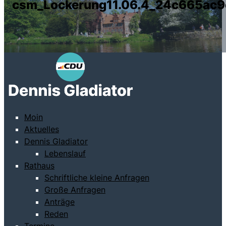
csm_Lockerung11.06.4_24c665ac9
Moin
Aktuelles
Dennis Gladiator
Lebenslauf
Rathaus
Schriftliche kleine Anfragen
Große Anfragen
Anträge
Reden