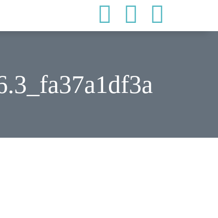
6.3_fa37a1df3a