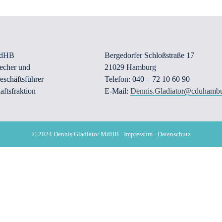
MdHB
Bergedorfer Schloßstraße 17
recher und
21029 Hamburg
eschäftsführer
Telefon: 040 – 72 10 60 90
ftsfraktion
E-Mail:
Dennis.Gladiator@cduhambu
© 2024 Dennis Gladiator MdHB ·
Impressum
·
Datenschutz