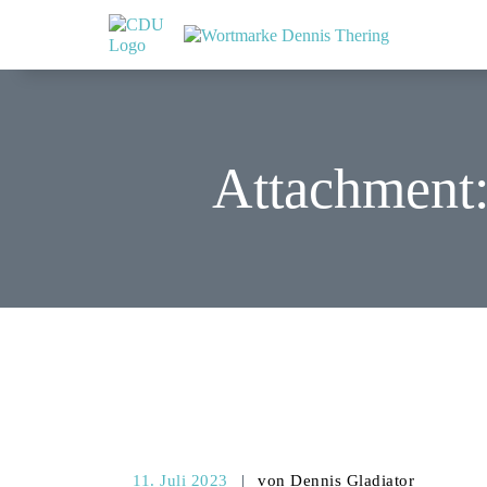
Attachment
11. Juli 2023
von Dennis Gladiator